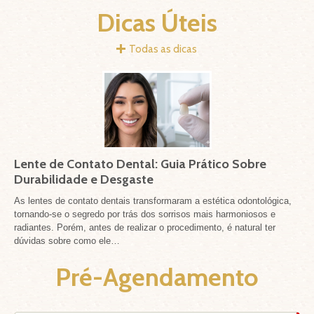
Dicas Úteis
Todas as dicas
Lente de Contato Dental: Guia Prático Sobre
Im
Durabilidade e Desgaste
o 
o é
As lentes de contato dentais transformaram a estética odontológica,
Mui
Ele
tornando-se o segredo por trás dos sorrisos mais harmoniosos e
mas
radiantes. Porém, antes de realizar o procedimento, é natural ter
den
dúvidas sobre como ele…
que
Pré-Agendamento